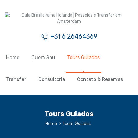
+31 6 26464369
Home
Quem Sou
Tours Guiados
Transfer
Consultoria
Contato & Reservas
Tours Guiados
Home
>
Tours Guiados