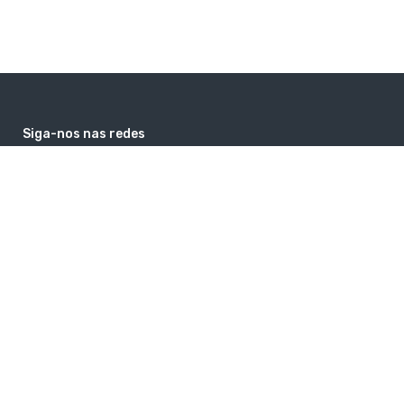
Siga-nos nas redes
facebook
instagram
google
youtube
Contatos
comercial@guiaholanda.com
+31 6 26464369