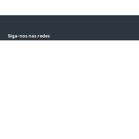
Siga-nos nas redes
facebook
instagram
google
youtube
Contatos
comercial@guiaholanda.com
+31 6 26464369