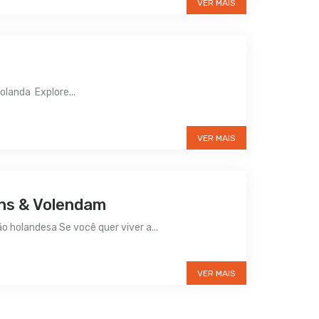
VER MAIS
olanda Explore...
VER MAIS
ans & Volendam
 holandesa Se você quer viver a...
VER MAIS