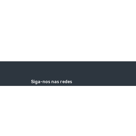
Siga-nos nas redes
facebook
instagram
google
youtube
Contatos