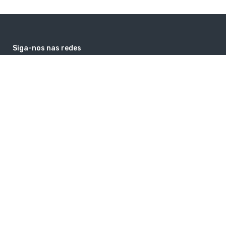
Siga-nos nas redes
facebook
instagram
google
youtube
Contatos
comercial@guiaholanda.com
+31 6 26464369
© Copyright 2026
Guia Brasileira na Holanda | Passeios e Transfer em