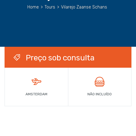
Home
>
Tours
>
Vilarejo Zaanse Schans
Preço sob consulta
AMSTERDAM
NÃO INCLUÍDO